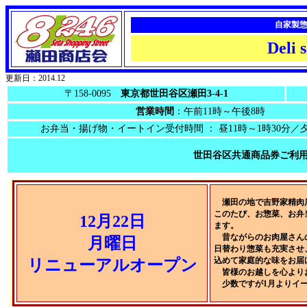
自家製
Deli
更新日：2014.12
〒158-0095
東京都世田谷区瀬田3-4-1
営業時間
：午前11時～午後8時
お弁当・揚げ物・イートイン受付時間 ： 昼11時～1時30分／夕
世田谷区共通商品券ご利
瀬田の地で吉野家精肉店
このたび、お惣菜、お弁当専
12月22日
ます。
昔ながらのお肉屋さんの
月曜日
日替わり惣菜も充実させ
込めて家庭的な味をお届
リニューアルオープン
皆様のお越しを心より
少数ですが1月よりイー