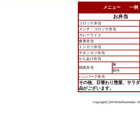
メニュー 一例
お弁当
コロッケ弁当
メンチ・コロッケ弁当
カレーライス
春巻弁当
トンカツ弁当
チキンカツ弁当
からあげ弁当
豚
焼肉弁当
和牛
ハンバーグ弁当
その他、日替わり惣菜、サラダ
品がございます。
Copyright(C)2014SetaShoutenkai. Al